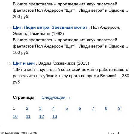
В книге представлены произведения двух писателей
фантастов Пол Андерсон "Щит", "Люди ветра" и Эдмонд…
200 руб
Щит. Люди ветра. Звездный молот
, Пол Андерсон,
9
Эдмонд Гамильтон (1992)
В книге представлены произведения двух писателей
фантастов Пол Андерсон "Щит", "Люди ветра" и Эдмонд…
100 руб
Щит и меч
, Вадим Кожевников (2013)
10
"Щит и меч" - культовый советский роман о работе нашего
разведчика в глубоком тылу врага во время Великой… 380
руб
Страницы
Следующая
→
1
2
3
4
5
6
7
8
9
10
11
12
13
© Академик, 2000-2026