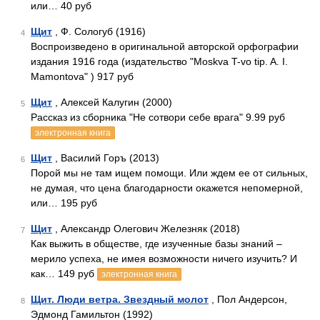
или… 40 руб
Щит
, Ф. Сологуб (1916)
4
Воспроизведено в оригинальной авторской орфографии
издания 1916 года (издательство "Moskva T-vo tip. A. I.
Mamontova" ) 917 руб
Щит
, Алексей Калугин (2000)
5
Рассказ из сборника "Не сотвори себе врага" 9.99 руб
электронная книга
Щит
, Василий Горъ (2013)
6
Порой мы не там ищем помощи. Или ждем ее от сильных,
не думая, что цена благодарности окажется непомерной,
или… 195 руб
Щит
, Александр Олегович Железняк (2018)
7
Как выжить в обществе, где изученные базы знаний –
мерило успеха, не имея возможности ничего изучить? И
как… 149 руб
электронная книга
Щит. Люди ветра. Звездный молот
, Пол Андерсон,
8
Эдмонд Гамильтон (1992)